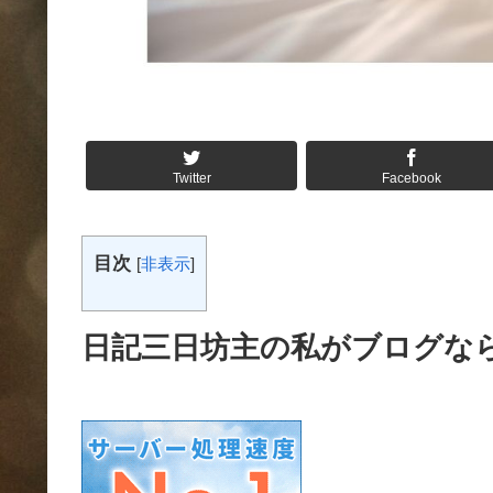
Twitter
Facebook
目次
[
非表示
]
日記三日坊主の私がブログな