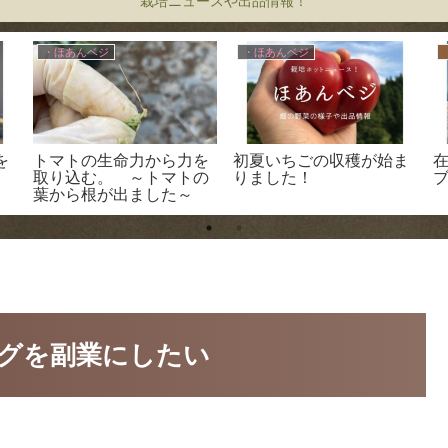
栽培ニュースや出品情報！
・ほあんベジ
・ほあんベジ
を
トマトの生命力から力を
初夏いちごの収穫が始ま
取り込む。 ～トマトの
りました！
葉から根が出ました～
グを副業にしたい