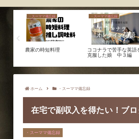
・スーママ備忘録
・スーママ備忘録
ー抽選プレ
農家の時短料理
ココナラで苦手な英語
めさせて
克服した娘 中３編
_)m
ホーム
・スーママ備忘録
在宅で副収入を得たい！ブロ
・スーママ備忘録