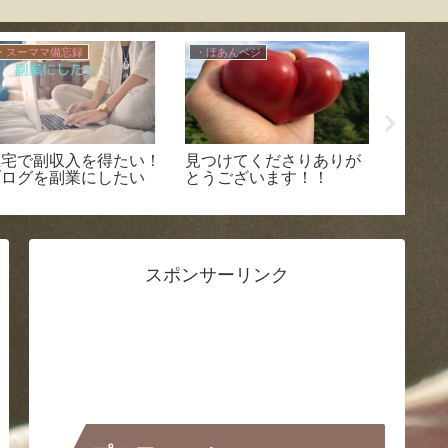
・スーママ備忘録
・ほあんベジ
・得する
在宅で副収入を得たい！
見つけてくださりありが
農家の
ブログを副業にしたい
とうございます！！
ットシ
スポンサーリンク