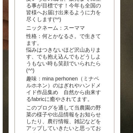
る事が目標です！今年も全国の
皆様へお届け出来るように力を
尽くします(^^)
ニックネーム：スーママ
性格：何とかなるさ。で生きて
ます。
悩みはつきないほど沢山ありま
す、でも抱え込んでもどうしよ
うもない時も笑顔でいられたら
(^^)
趣味：mina perhonen（ミナペ
ルホネン）のはぎれやハンドメ
イド作品集め 自然から由来す
るfabricに癒やされてます。
このブログを通して当農園の野
菜の様子や出品情報をお知らせ
したり、農行情報、雑記などを
アップしていきたいと思ってお